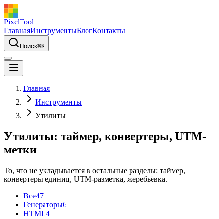
PixelTool
Главная
Инструменты
Блог
Контакты
Поиск
⌘
K
Главная
Инструменты
Утилиты
Утилиты: таймер, конвертеры, UTM-
метки
То, что не укладывается в остальные разделы: таймер,
конвертеры единиц, UTM-разметка, жеребьёвка.
Все
47
Генераторы
6
HTML
4