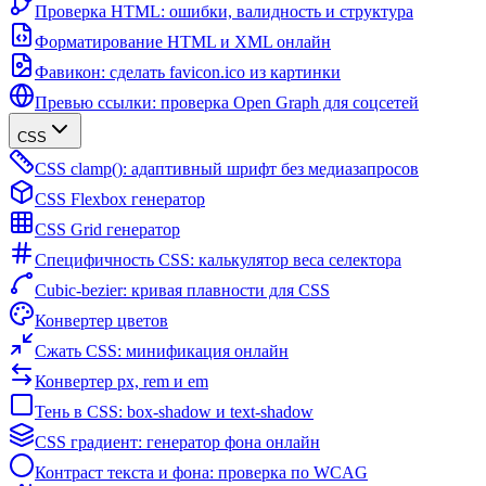
Проверка HTML: ошибки, валидность и структура
Форматирование HTML и XML онлайн
Фавикон: сделать favicon.ico из картинки
Превью ссылки: проверка Open Graph для соцсетей
CSS
CSS clamp(): адаптивный шрифт без медиазапросов
CSS Flexbox генератор
CSS Grid генератор
Специфичность CSS: калькулятор веса селектора
Cubic-bezier: кривая плавности для CSS
Конвертер цветов
Сжать CSS: минификация онлайн
Конвертер px, rem и em
Тень в CSS: box-shadow и text-shadow
CSS градиент: генератор фона онлайн
Контраст текста и фона: проверка по WCAG