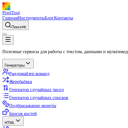
PixelTool
Главная
Инструменты
Блог
Контакты
Поиск
⌘
K
Полезные сервисы для работы с текстом, данными и мультимед
Генераторы
Рандомайзер команд
Жеребьёвка
Генератор случайных чисел
Генератор случайных списков
Подбрасывание монеты
Бросок костей
HTML