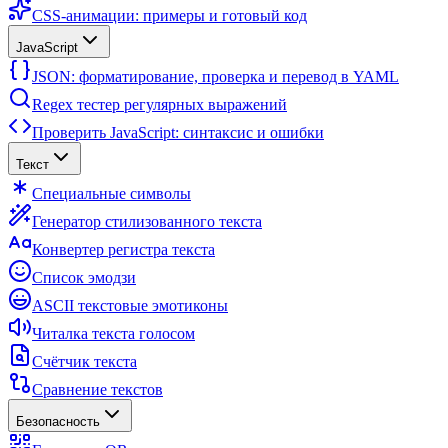
CSS-анимации: примеры и готовый код
JavaScript
JSON: форматирование, проверка и перевод в YAML
Regex тестер регулярных выражений
Проверить JavaScript: синтаксис и ошибки
Текст
Специальные символы
Генератор стилизованного текста
Конвертер регистра текста
Список эмодзи
ASCII текстовые эмотиконы
Читалка текста голосом
Счётчик текста
Сравнение текстов
Безопасность