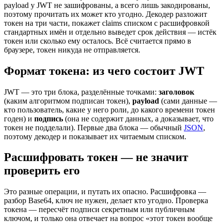
payload у JWT не зашифрованы, а всего лишь закодированы,
поэтому прочитать их может кто угодно. Декодер разложит
токен на три части, покажет claims списком с расшифровкой
стандартных имён и отдельно выведет срок действия — истёк
токен или сколько ему осталось. Всё считается прямо в
браузере, токен никуда не отправляется.
Формат токена: из чего состоит JWT
JWT — это три блока, разделённые точками:
заголовок
(каким алгоритмом подписан токен),
payload
(сами данные —
кто пользователь, какие у него роли, до какого времени токен
годен) и
подпись
(она не содержит данных, а доказывает, что
токен не подделали). Первые два блока — обычный
JSON
,
поэтому декодер и показывает их читаемым списком.
Расшифровать токен — не значит
проверить его
Это разные операции, и путать их опасно. Расшифровка —
разбор Base64, ключ не нужен, делает кто угодно. Проверка
токена — пересчёт подписи секретным или публичным
ключом, и только она отвечает на вопрос «этот токен вообще