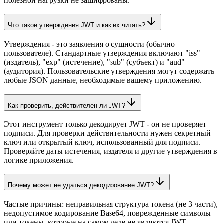
полезной нагрузки не зашифрованы.
Что такое утверждения JWT и как их читать?
Утверждения - это заявления о сущности (обычно
пользователе). Стандартные утверждения включают "iss"
(издатель), "exp" (истечение), "sub" (субъект) и "aud"
(аудитория). Пользовательские утверждения могут содержать
любые JSON данные, необходимые вашему приложению.
Как проверить, действителен ли JWT?
Этот инструмент только декодирует JWT - он не проверяет
подписи. Для проверки действительности нужен секретный
ключ или открытый ключ, использованный для подписи.
Проверяйте даты истечения, издателя и другие утверждения в
логике приложения.
Почему может не удаться декодирование JWT?
Частые причины: неправильная структура токена (не 3 части),
недопустимое кодирование Base64, поврежденные символы
или токены, которые на самом деле не являются JWT.