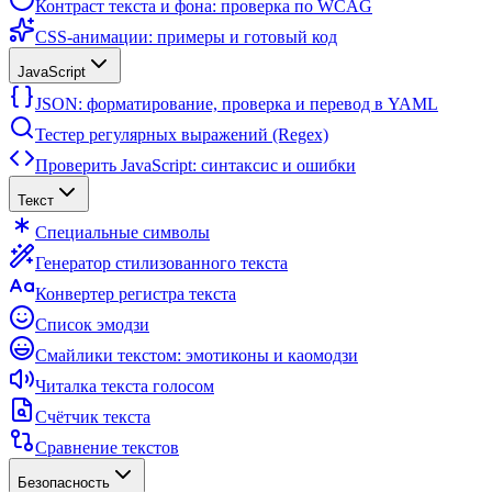
Контраст текста и фона: проверка по WCAG
CSS-анимации: примеры и готовый код
JavaScript
JSON: форматирование, проверка и перевод в YAML
Тестер регулярных выражений (Regex)
Проверить JavaScript: синтаксис и ошибки
Текст
Специальные символы
Генератор стилизованного текста
Конвертер регистра текста
Список эмодзи
Смайлики текстом: эмотиконы и каомодзи
Читалка текста голосом
Счётчик текста
Сравнение текстов
Безопасность