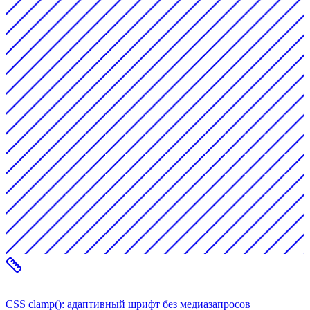
CSS clamp(): адаптивный шрифт без медиазапросов