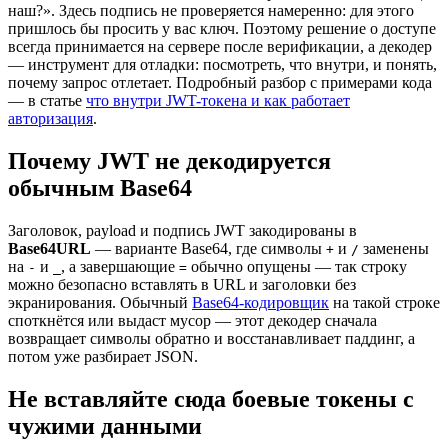
наш?». Здесь подпись не проверяется намеренно: для этого
пришлось бы просить у вас ключ. Поэтому решение о доступе
всегда принимается на сервере после верификации, а декодер
— инструмент для отладки: посмотреть, что внутри, и понять,
почему запрос отлетает. Подробный разбор с примерами кода
— в статье
что внутри JWT-токена и как работает
авторизация
.
Почему JWT не декодируется
обычным Base64
Заголовок, payload и подпись JWT закодированы в
Base64URL
— варианте Base64, где символы
и
заменены
+
/
на
и
, а завершающие
обычно опущены — так строку
-
_
=
можно безопасно вставлять в URL и заголовки без
экранирования. Обычный
Base64-кодировщик
на такой строке
споткнётся или выдаст мусор — этот декодер сначала
возвращает символы обратно и восстанавливает паддинг, а
потом уже разбирает JSON.
Не вставляйте сюда боевые токены с
чужими данными