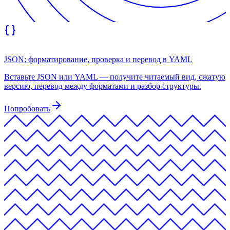
JSON: форматирование, проверка и перевод в YAML
Вставьте JSON или YAML — получите читаемый вид, сжатую
версию, перевод между форматами и разбор структуры.
Попробовать