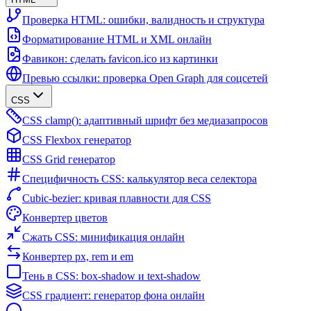
Проверка HTML: ошибки, валидность и структура
Форматирование HTML и XML онлайн
Фавикон: сделать favicon.ico из картинки
Превью ссылки: проверка Open Graph для соцсетей
CSS
CSS clamp(): адаптивный шрифт без медиазапросов
CSS Flexbox генератор
CSS Grid генератор
Специфичность CSS: калькулятор веса селектора
Cubic-bezier: кривая плавности для CSS
Конвертер цветов
Сжать CSS: минификация онлайн
Конвертер px, rem и em
Тень в CSS: box-shadow и text-shadow
CSS градиент: генератор фона онлайн