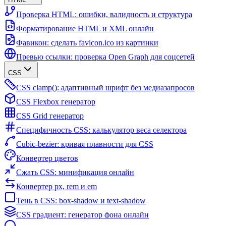
Проверка HTML: ошибки, валидность и структура
Форматирование HTML и XML онлайн
Фавикон: сделать favicon.ico из картинки
Превью ссылки: проверка Open Graph для соцсетей
CSS
CSS clamp(): адаптивный шрифт без медиазапросов
CSS Flexbox генератор
CSS Grid генератор
Специфичность CSS: калькулятор веса селектора
Cubic-bezier: кривая плавности для CSS
Конвертер цветов
Сжать CSS: минификация онлайн
Конвертер px, rem и em
Тень в CSS: box-shadow и text-shadow
CSS градиент: генератор фона онлайн