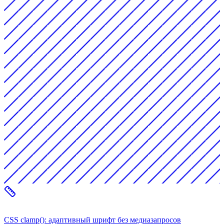
CSS clamp(): адаптивный шрифт без медиазапросов