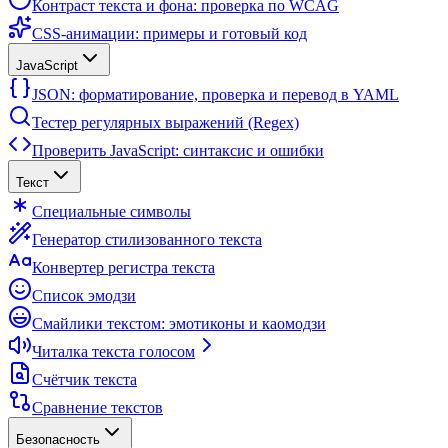
Контраст текста и фона: проверка по WCAG
CSS-анимации: примеры и готовый код
JavaScript
JSON: форматирование, проверка и перевод в YAML
Тестер регулярных выражений (Regex)
Проверить JavaScript: синтаксис и ошибки
Текст
Специальные символы
Генератор стилизованного текста
Конвертер регистра текста
Список эмодзи
Смайлики текстом: эмотиконы и каомодзи
Читалка текста голосом
Счётчик текста
Сравнение текстов
Безопасность