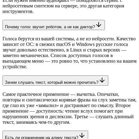
Если нужен именно аудиофайл — понадобится сервис с
нейросетевым синтезом на сервере, это другая категория
инструментов.
Почему голос звучит роботом, а не как диктор?
Голоса берутся из вашей системы, а не из нейросети. Качество
зависит от ОС: в свежих macOS и Windows русские голоса
звучат довольно естественно, в Linux и старых версиях —
заметно механически. Список доступных голосов в
выпадающем меню — это ровно то, что установлено на вашем
устройстве.
Зачем слушать текст, который можно прочитать?
Самое практичное применение — вычитка. Опечатки,
повторы и синтаксически корявые фразы на слух заметны там,
где глаз их уже «замылил» и достраивает по смыслу. Второе
применение — доступность: чтение вслух помогает при
нарушениях зрения и дислексии. Третье — слушать длинный
текст, занимаясь чем-то другим.
Есть ли ограничение на длину текста?